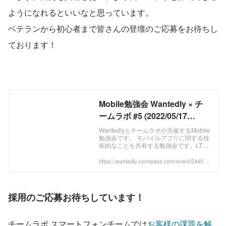
ようになれるといいなと思っています。
ベテランから初心者まで皆さんの登壇のご応募をお待ちし
ております！
Mobile勉強会 Wantedly × チ
ームラボ #5 (2022/05/17
19:00〜)
Wantedlyとチームラボが共催するMobile
勉強会です。 モバイルアプリに関する技
術的なことを共有する勉強会です。LT形
式で各自が共有したいことを話します。
iOS/Androidの話から、KMMやFlutterと
https://wantedly.connpass.com/event/24401
1/
いった技術の話など、モバイルアプリに
関することであれば話す内容はなんでも
OKです。 オンラインでの開催となりま
すので、お気軽にご参加ください。
採用のご応募お待ちしています！
Zoomでの配信となります。 ...
チームラボ スマートフォンチームでは
お客様の課題を解