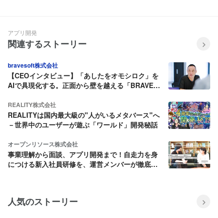
アプリ開発
関連するストーリー
bravesoft株式会社
【CEOインタビュー】「あしたをオモシロク」を
AIで具現化する。正面から壁を越える「BRAVE
THROUGH（ブレイブする）」の全社戦略
REALITY株式会社
REALITYは国内最大級の"人がいるメタバース"へ
－世界中のユーザーが遊ぶ「ワールド」開発秘話
オープンリソース株式会社
事業理解から面談、アプリ開発まで！自走力を身
につける新入社員研修を、運営メンバーが徹底解
説
人気のストーリー