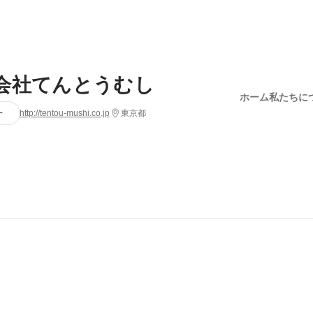
会社てんとうむし
ホーム
私たちに
ー
http://tentou-mushi.co.jp
東京都