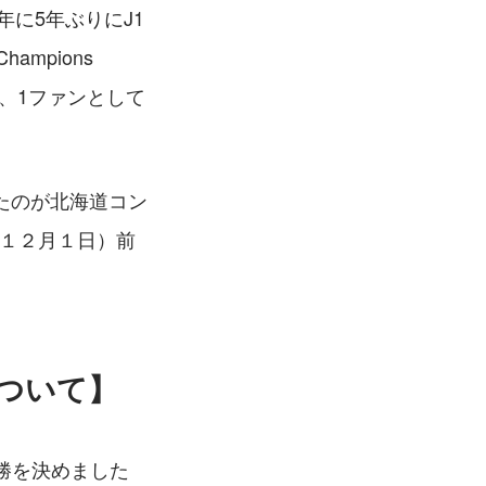
に5年ぶりにJ1
mpions 
が、1ファンとして
たのが北海道コン
（１２月１日）前
について
】
勝を決めました