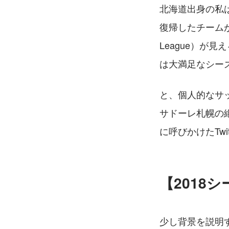
北海道出身の私は
復帰したチームが今
League）が
は大満足なシー
と、個人的なサ
サドーレ札幌の
に呼びかけたTw
【2018
少し背景を説明