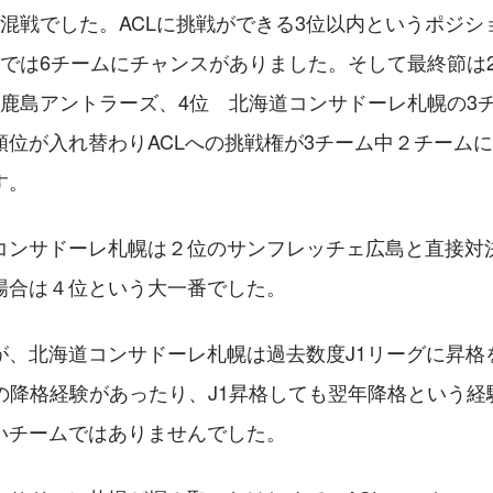
大混戦でした。ACLに挑戦ができる3位以内というポジシ
階では6チームにチャンスがありました。そして最終節は
　鹿島アントラーズ、4位　北海道コンサドーレ札幌の3
順位が入れ替わりACLへの挑戦権が3チーム中２チーム
す。
コンサドーレ札幌は２位のサンフレッチェ広島と直接対決
場合は４位という大一番でした。
が、北海道コンサドーレ札幌は過去数度J1リーグに昇格
速の降格経験があったり、J1昇格しても翌年降格という経
いチームではありませんでした。