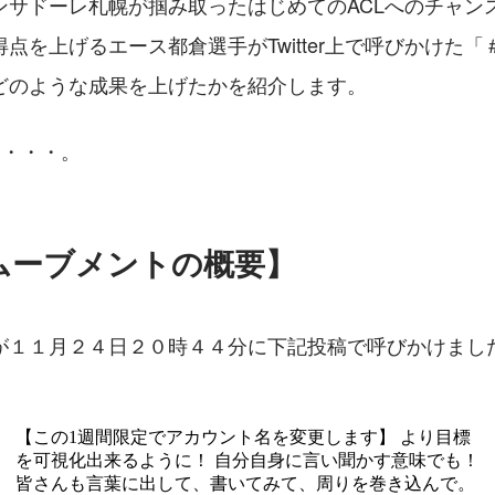
ンサドーレ札幌が掴み取ったはじめてのACLへのチャン
点を上げるエース都倉選手がTwitter上で呼びかけた「
どのような成果を上げたかを紹介します。
た・・・。
erムーブメントの概要
】
が１１月２４日２０時４４分に下記投稿で呼びかけまし