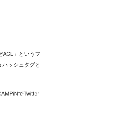
ACL」というフ
うハッシュタグと
CAMPiN
でTwitter