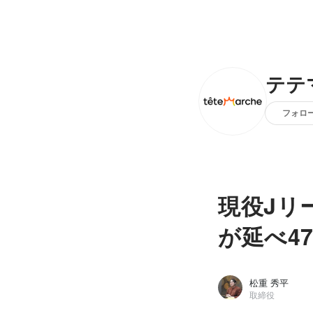
テテ
フォロ
現役Jリ
が延べ4
松重 秀平
取締役