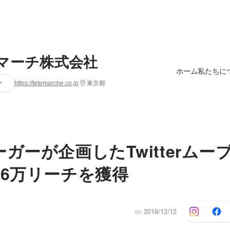
マーチ株式会社
ホーム
私たちに
ー
https://tetemarche.co.jp
東京都
ーガーが企画したTwitterムー
76万リーチを獲得
on
2018/12/12