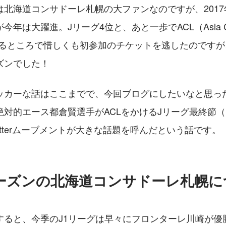
北海道コンサドーレ札幌の大ファンなのですが、2017年
年は大躍進。Jリーグ4位と、あと一歩でACL（Asia Cha
見えるところで惜しくも初参加のチケットを逃したのです
ズンでした！
ッカーな話はここまでで、今回ブログにしたいなと思っ
絶対的エース都倉賢選手がACLをかけるJリーグ最終節
itterムーブメントが大きな話題を呼んだという話です。
シーズンの北海道コンサドーレ札幌
すると、今季のJ1リーグは早々にフロンターレ川崎が優