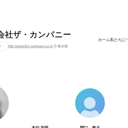
会社ザ・カンパニー
ホーム
私たちに
ー
http://www.the-company.co.jp
東京都
本行 充明
関口 悠太