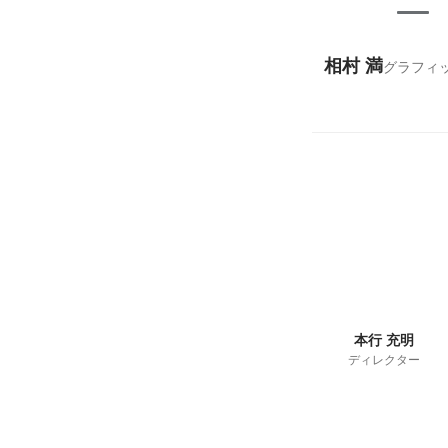
相村 満
グラフィ
本行 充明
ディレクター