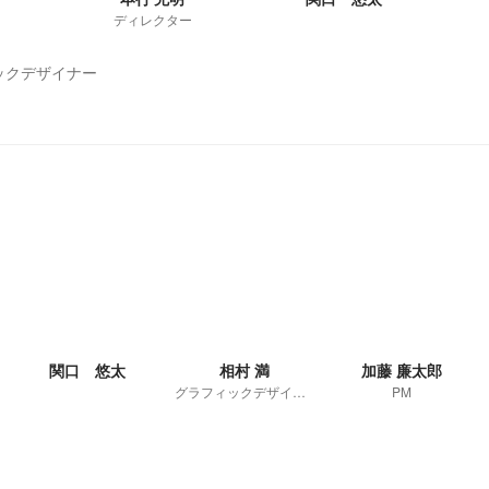
ディレクター
ックデザイナー
関口 悠太
相村 満
加藤 廉太郎
グラフィックデザイナー
PM