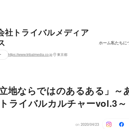
会社トライバルメディア
ス
ホーム
私たちに
ー
https://www.tribalmedia.co.jp
東京都
立地ならではのあるある」～
トライバルカルチャーvol.3～
on
2020/04/23