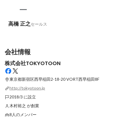
高橋 正之
セールス
会社情報
株式会社TOKYOTOON
東京都新宿区西早稲田2-18-20
VORT西早稲田8F
http://tokyotoon.jp
2018/3 に設立
木村裕之 が創業
8人のメンバー