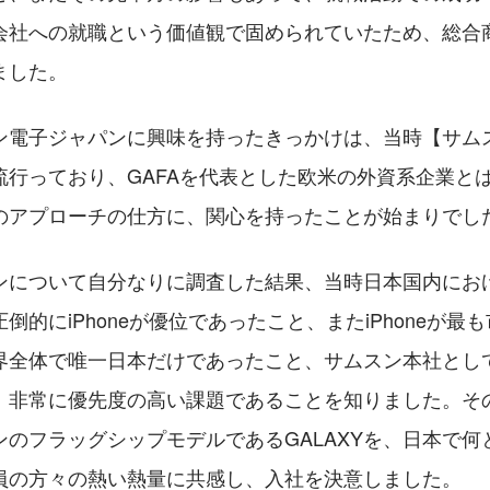
会社への就職という価値観で固められていたため、総合
ました。
ン電子ジャパンに興味を持ったきっかけは、当時【サムス
流行っており、GAFAを代表とした欧米の外資系企業と
のアプローチの仕方に、関心を持ったことが始まりでし
ンについて自分なりに調査した結果、当時日本国内にお
倒的にiPhoneが優位であったこと、またiPhoneが最
界全体で唯一日本だけであったこと、サムスン本社とし
、非常に優先度の高い課題であることを知りました。そ
のフラッグシップモデルであるGALAXYを、日本で何と
員の方々の熱い熱量に共感し、入社を決意しました。