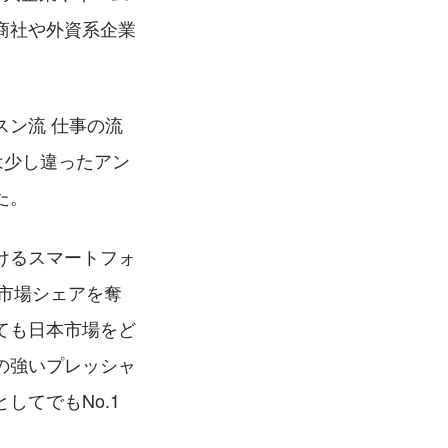
商社や外資系企業
ン流 仕事の流
は少し違ったアン
た。
けるスマートフォ
も市場シェアを奪
ても日本市場をど
の強いプレッシャ
してでもNo.1