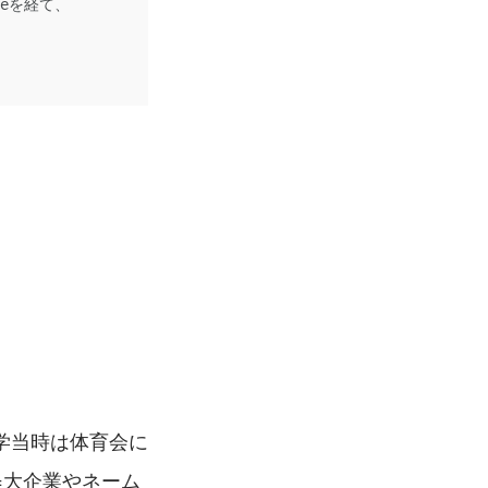
eを経て、
学当時は体育会に
=大企業やネーム