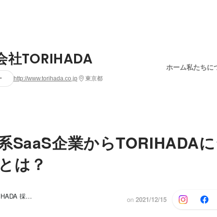
社TORIHADA
ホーム
私たちに
ー
http://www.torihada.co.jp
東京都
系SaaS企業からTORIHADA
とは？
株式会社TORIHADA 採用担当, Kenya Unoki
on
2021/12/15