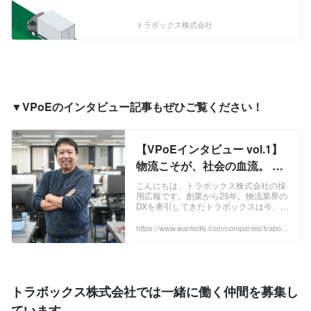
人を結ぶ最適なネットワークを提供す
る」ことを運営理念としたマッチングサ
トラボックス株式会社
イトで、運営を開始してから21年目にな
ります。 トラボックス(TraBox)の名前
は、 トラック(Truck)や、交通・運輸
(Traffic)の情報がすべてつまった、大きな
箱(Box)のようなホームページを目指す、
ということに由来しています。 荷物を運
▼VPoEのインタビュー記事もぜひご覧ください！
んで欲しいみなさまには、最適な運送、
物流事業者を見つけていただくお手伝い
をさせていただき、99%は中小企業と言
われるトラック運送事業者様には、新規
【VPoEインタビュー vol.1】
顧客開拓、売上アップのお手伝いをして
物流こそが、社会の血流。 楽
おります。
天 Speeを経たエンジニアが、
こんにちは、トラボックス株式会社の採
用広報です。創業から25年。物流業界の
25年の歴史を持つ「トラボッ
DXを牽引してきたトラボックスは今、大
クス」に挑戦した理由 | トラボ
きな変革期を迎えています。この挑戦を
エンジニアリングの側面から加速させる
https://www.wantedly.com/companies/trabox/
ックス株式会社
post_articles/1068962
べく、強力...
トラボックス株式会社では一緒に働く仲間を募集し
ています