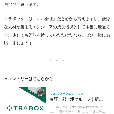
選択だと思います。
トラボックスは「いい会社」だと心から言えますし、優秀
な人材が集まるエンジニアの成長環境として本当に最適で
す。少しでも興味を持っていただけたなら、ぜひ一緒に挑
戦しましょう！
▼エントリーはこちらから
フルスタックエンジニア
東証一部上場グループ｜新規
事業のグロースを牽引するテ
トラボックス（http://www.trabox.ne.jp）
ックリード募集！
は、「荷物を運んで欲しい人と運びたい