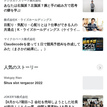
デジタルアスリート株式会社
あなたは右脳派？左脳派？腕と手の組み方で思考
の癖を学ぶ
株式会社K・ライズホールディングス
目配り・気配り・心配りとは？仕事ができる人の
共通点｜K・ライズホールディングス（ケイライ
ズ)
マイクロベース株式会社
Claudecodeを使って１日で競馬予想AIを作成して
みた（まさかの結果に。。）
人気のストーリー
Wakgoy Rian
Situs slot tergacor 2022
JOKER'S株式会社
【8月から7期目へ】会社を売却しようとした社長
が号泣！！もう一度、仲間と業界No.1を取ると決