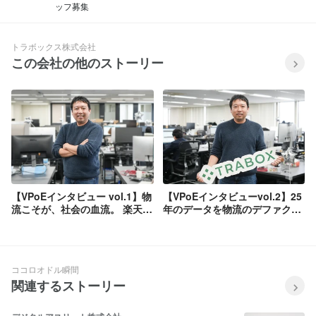
ッフ募集
トラボックス株式会社
この会社の他のストーリー
【VPoEインタビュー vol.1】物
【VPoEインタビューvol.2】25
流こそが、社会の血流。 楽天
年のデータを物流のデファクト
Speeを経たエンジニアが、25
スタンダードへと押し上げるAI
年の歴史を持つ「トラボック
をOSにする精鋭組織の未来
ス」に挑戦した理由
ココロオドル瞬間
関連するストーリー