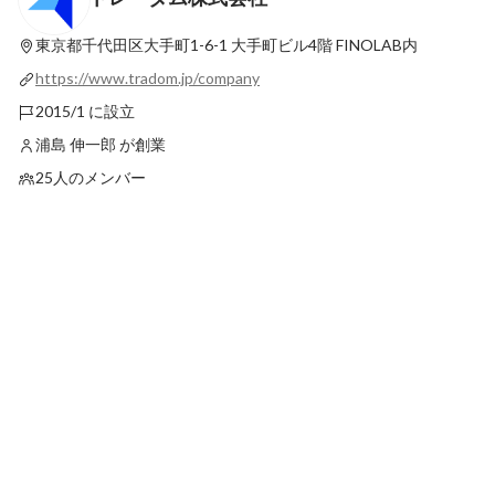
シリーズAスタートアップのこれまでとこ
れから（4.13億円追加資金調達）
東京都千代田区大手町1-6-1
大手町ビル4階 FINOLAB内
最新順で表示
https://www.tradom.jp/company
2015/1 に設立
浦島 伸一郎 が創業
25人のメンバー