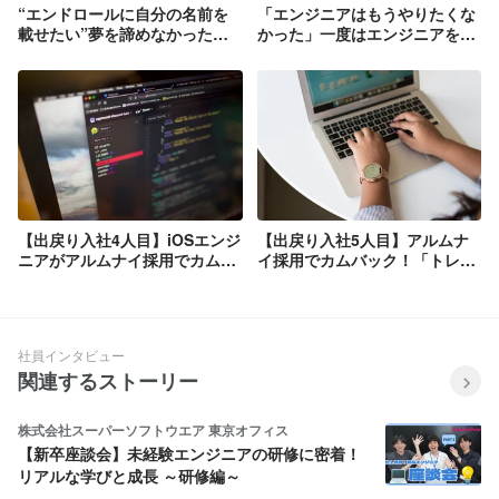
“エンドロールに自分の名前を
「エンジニアはもうやりたくな
載せたい”夢を諦めなかったゲ
かった」一度はエンジニアを辞
ームエンジニア
めた彼が目指すのは…トレスの
役員。
【出戻り入社4人目】iOSエンジ
【出戻り入社5人目】アルムナ
ニアがアルムナイ採用でカムバ
イ採用でカムバック！「トレス
ック！「確実な転職がしたかっ
の営業はやっぱすごい」✨
た」✨
社員インタビュー
関連するストーリー
株式会社スーパーソフトウエア 東京オフィス
【新卒座談会】未経験エンジニアの研修に密着！
リアルな学びと成長 ～研修編～