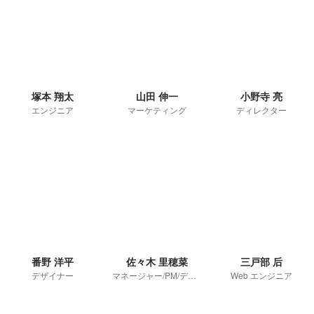
塚本 翔太
山田 伸一
小野寺 亮
エンジニア
マーケティング
ディレクター
番野 洋平
佐々木 里穂菜
三戸部 后
デザイナー
マネージャー/PM/ディレクター
Web エンジニア