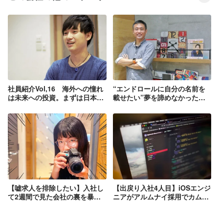
社員紹介Vol,16 海外への憧れ
“エンドロールに自分の名前を
は未来への投資。まずは日本で
載せたい”夢を諦めなかったゲ
経験を積む場所に選んだのは
ームエンジニア
TresInnovation！
【嘘求人を排除したい】入社し
【出戻り入社4人目】iOSエンジ
て2週間で見た会社の裏を暴い
ニアがアルムナイ採用でカムバ
てみた。
ック！「確実な転職がしたかっ
た」✨