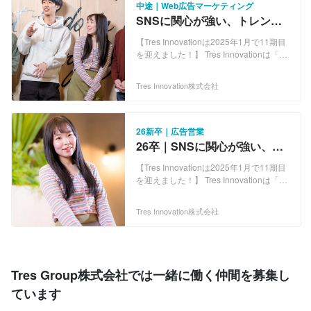
中途｜Web広告マーケティング
SNSに関心が強い、トレンド
に敏感な方と会いたい！Web
【Tres Innovationは2025年1月で11期目
広告マーケティング
を迎えました！】 Tres Innovationは「創
造し、ワクワクを」をビジョンに、 社会
に変化をもたらすWebプロデュース企業
Tres Innovation株式会社
です。 複数の事業を展開しています！
■Web広告事業 ←今回はWeb広告チー
ムの募集です！ ■EC事業 ■クリエイティ
ブ事業 ■HR事業 当社の最大の特徴は、
26新卒｜広告営業
今ある事業の全てが メンバー主導で立ち
26卒｜SNSに関心が強い、ト
上がった「ボトムアップ型」であるこ
レンドに敏感な方！愛嬌も活
と。 手を挙げればTry＆Errorをさせてく
【Tres Innovationは2025年1月で11期目
かせる広告営業！
れる環境で、 メンバーはそれぞれが実現
を迎えました！】 Tres Innovationは「創
したいことに向けて日々努力していま
造し、ワクワクを」をビジョンに、 社会
す！
に変化をもたらすWebプロデュース企業
Tres Innovation株式会社
です。 複数の事業を展開しています！
■Web広告事業 ←今回はWeb広告チー
ムの募集です！ ■EC事業 ■クリエイティ
ブ事業 ■HR事業 当社の最大の特徴は、
今ある事業の全てが メンバー主導で立ち
Tres Group株式会社では一緒に働く仲間を募集し
上がった「ボトムアップ型」であるこ
ています
と。 手を挙げればTry＆Errorをさせてく
れる環境で、 メンバーはそれぞれが実現