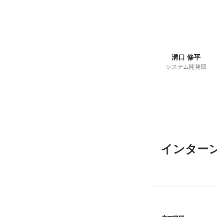
溝口 修平
システム開発部
インターン 