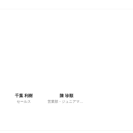
千葉 利樹
陳 珍順
セールス
営業部・ジュニアマネージャー