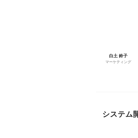
白土 鈴子
マーケティング
システム