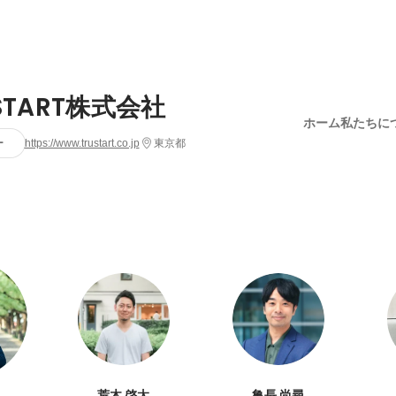
START株式会社
ホーム
私たちに
ー
https://www.trustart.co.jp
東京都
荒木 啓太
亀長 尚尋