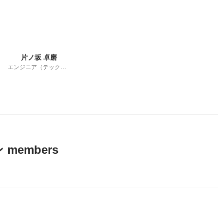
片ノ坂 卓磨
エンジニア（テックリード）
members