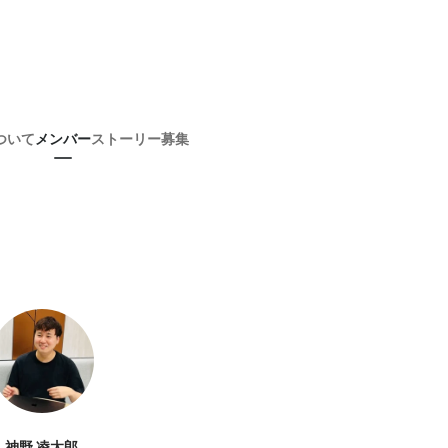
ついて
メンバー
ストーリー
募集
神野 凌太郎