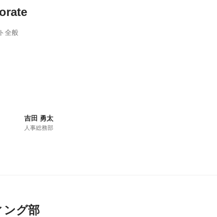
rate
ト全般
吉田 勇太
人事総務部
ィング部