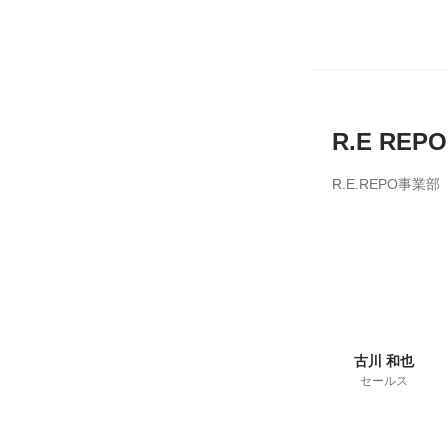
R.E REPO
R.E.REPO事業部
古川 和也
セールス