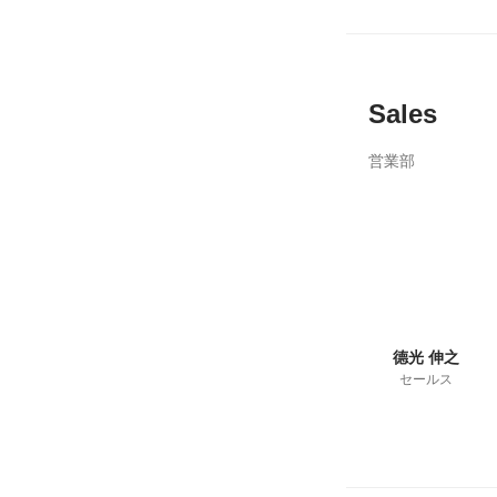
Sales
営業部
德光 伸之
セールス