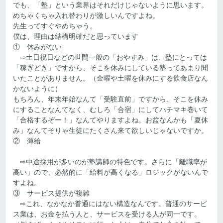
でも、「塾」という業界はそれだけじゃないように思います。
めちゃくちゃ入れ替わりが激しいんですよね。
先生ってすぐやめちゃう。
僕は、理由は結構明確だと思っています
① 休みがない
⇨土日祝日などの世間一般の「おやすみ」は、塾にとっては
「稼ぎどき」ですから、そこを休みにしている塾ってあまり聞
いたことがありません。（金曜や土曜を休みにする飲食店なん
かないように）
もちろん、年末年始なんて「受験直前」ですから、そこを休み
にすることなんてなく、むしろ「合宿」にしてハチマキ巻いて
「合格するぞー！」なんてやりますよね。お盆なんかも「夏休
み」なんてそりゃ生徒にたくさん来て欲しいじゃないですか。
② 薄給
⇨中途採用が多いのが塾講師の特色です。さらに「離職率が
高い」ので、必然的に「給料が高くなる」ロジックがないんで
すよね。
③ サービス提供が複雑
⇨これ、なかなか普通にはない構造なんです。普通のサービ
ス業は、お金を払う人と、サービスを受ける人が同一です。