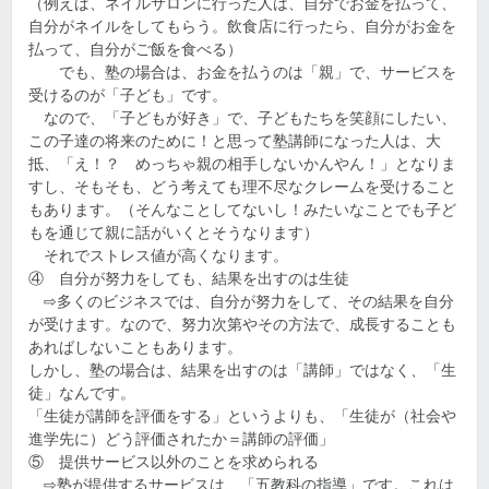
（例えば、ネイルサロンに行った人は、自分でお金を払って、
自分がネイルをしてもらう。飲食店に行ったら、自分がお金を
払って、自分がご飯を食べる）
でも、塾の場合は、お金を払うのは「親」で、サービスを
受けるのが「子ども」です。
なので、「子どもが好き」で、子どもたちを笑顔にしたい、
この子達の将来のために！と思って塾講師になった人は、大
抵、「え！？ めっちゃ親の相手しないかんやん！」となりま
すし、そもそも、どう考えても理不尽なクレームを受けること
もあります。（そんなことしてないし！みたいなことでも子ど
もを通じて親に話がいくとそうなります）
それでストレス値が高くなります。
④ 自分が努力をしても、結果を出すのは生徒
⇨多くのビジネスでは、自分が努力をして、その結果を自分
が受けます。なので、努力次第やその方法で、成長することも
あればしないこともあります。
しかし、塾の場合は、結果を出すのは「講師」ではなく、「生
徒」なんです。
「生徒が講師を評価をする」というよりも、「生徒が（社会や
進学先に）どう評価されたか＝講師の評価」
⑤ 提供サービス以外のことを求められる
⇨塾が提供するサービスは、「五教科の指導」です。これは