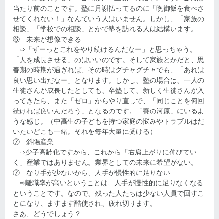
当たり前のことです。塾に月謝払ってるのに「晩御飯を食べさ
せてくれない！」なんていう人はいません。しかし、「家族の
相談」「学校での相談」とかで塾を訪れる人は結構います。
⑥ 未来が想像できる
⇨「ずーっとこれをやり続けるんだなー」と思っちゃう。
「人を成長させる」のはいいのです。そして家族とかだと、思
春期の時期が過ぎれば、その時はグチャグチャでも、「あれは
良い思い出だなー」となります。しかし、塾の場合は、一人の
生徒さんが成長したとしても、卒塾して、新しく生徒さんが入
ってきたら、また「ゼロ」からやり直しで、「同じことを何回
続ければ良いんだろう」となるのです。「賽の河原」にいるよ
うな感じ。（中高生の子どもを持つ家庭の悩みやトラブルはだ
いたいどこも一緒。それを毎年大量に受ける）
⑦ 斜陽産業
⇨少子高齢化ですから、これから「右肩上がりに伸びてい
く」産業ではありません。業界としての未来に希望がない。
⑦ なり手が少ないから、人手が慢性的に足りない
⇨離職率が高いということは、人手が慢性的に足りなくなる
ということです。なので、残った人たちは少ない人員で回すこ
とになり、ますます酷使され、疲れ切ります。
さあ、どうでしょう？