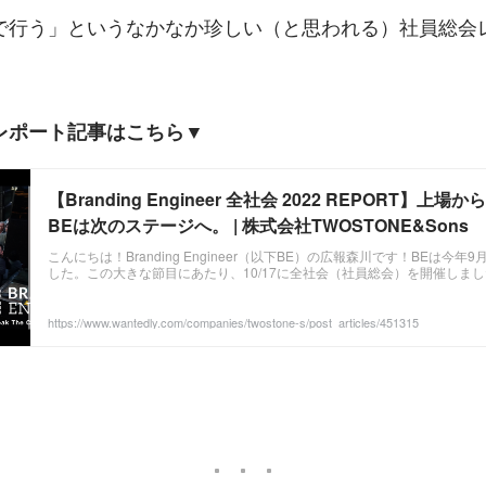
で行う」というなかなか珍しい（と思われる）社員総会
レポート記事はこちら▼
【Branding Engineer 全社会 2022 REPORT】上場
BEは次のステージへ。 | 株式会社TWOSTONE&Sons
こんにちは！Branding Engineer（以下BE）の広報森川です！BEは今年
した。この大きな節目にあたり、10/17に全社会（社員総会）を開催しました
https://www.wantedly.com/companies/twostone-s/post_articles/451315