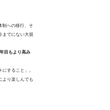
体制への移行、そ
今までにない大規
1年目もより高み
にすること」。
ト
により楽しんでも