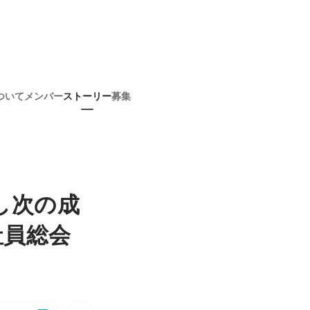
ついて
メンバー
ストーリー
募集
し次の成
社員総会