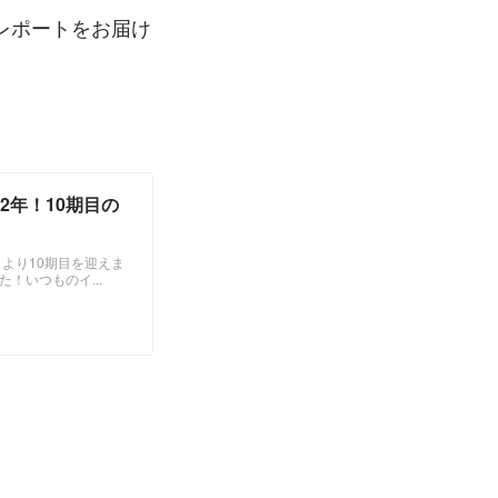
レポートをお届け
から2年！10期目の
9月より10期目を迎えま
！いつものイ...