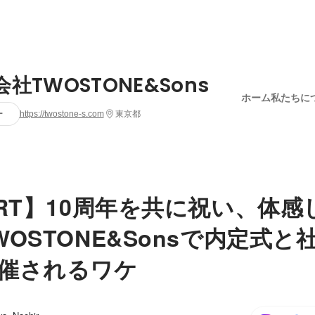
社TWOSTONE&Sons
ホーム
私たちに
ー
https://twostone-s.com
東京都
ORT】10周年を共に祝い、体感
WOSTONE&Sonsで内定式と
催されるワケ