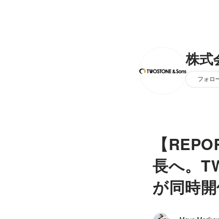
株式会
フォロ
【REP
長へ。T
が同時開