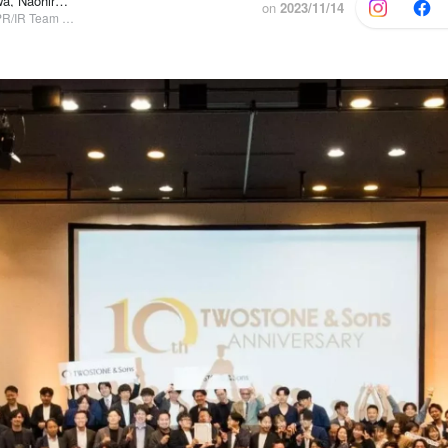
Mayo Morikawa, Naohiro Sawada
他7人
on
2023/11/14
経営戦略本部 PR/IR Team リーダー, 上級執行役員 Midworks事業本部長