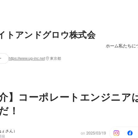
イトアンドグロウ株式会
ホーム
私たちに
ー
https://www.ug-inc.net
東京都
介】コーポレートエンジニア
だ！
ねぇさん）
on
2025/03/19
開発