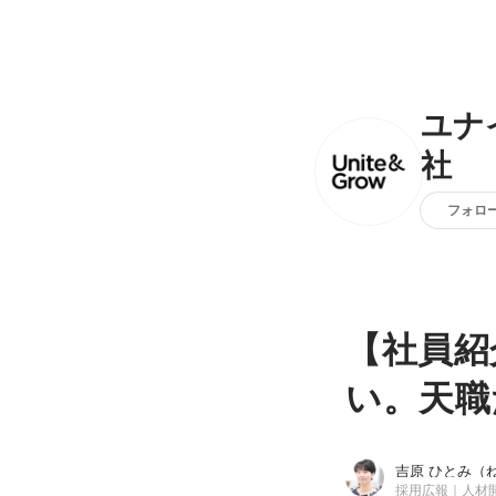
ユナ
社
フォロ
【社員紹
い。天職
吉原 ひとみ（
採用広報｜人材