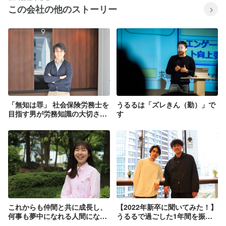
この会社の他のストーリー
「無知は罪」 社会保険労務士を
うるるは「ズレきん（勤）」で
目指す男が労務知識の大切さを
す
社員に伝えたかった理由～2018
年11月7日のうる水：中村優太
編～
これからも仲間と共に成長し、
【2022年新卒に聞いてみた！】
何事も夢中になれる人間になる
うるるで過ごした1年間を振り
【23新卒自己紹介ブログリレ
返って～エンジニア職編～