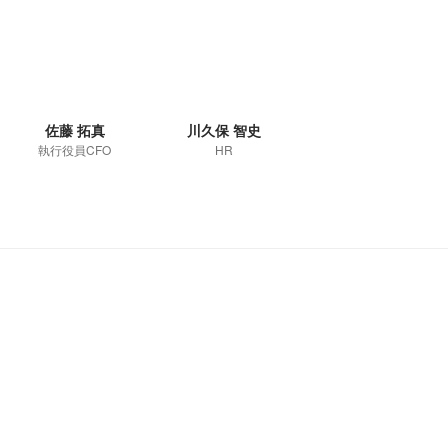
佐藤 拓真
川久保 智史
執行役員CFO
HR