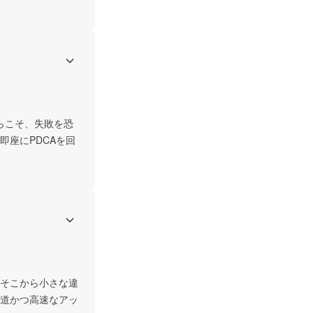
らこそ、失敗を恐
座にPDCAを回
そこから小さな違
道かつ高速なアッ