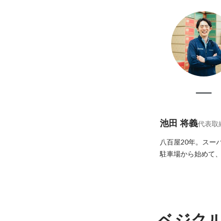
池田 将義
代表取
八百屋20年。スー
駐車場から始めて、
ベジク