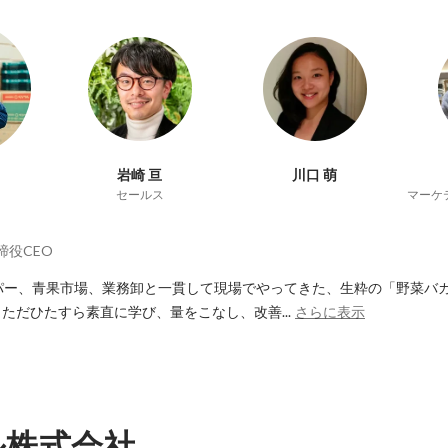
岩崎 亘
川口 萌
セールス
締役CEO
パー、青果市場、業務卸と一貫して現場でやってきた、生粋の「野菜バカ
ただひたすら素直に学び、量をこなし、改善...
さらに表示
ル株式会社