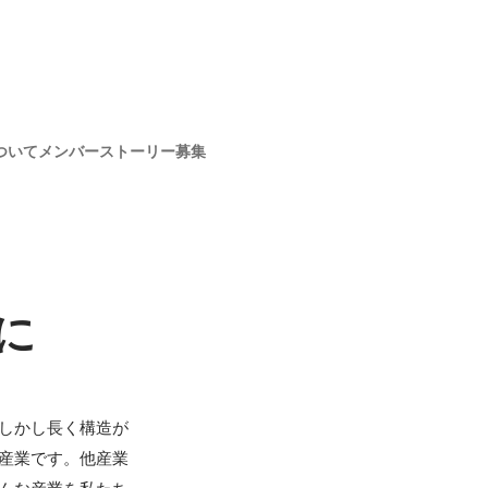
ついて
メンバー
ストーリー
募集
に
しかし長く構造が
産業です。他産業