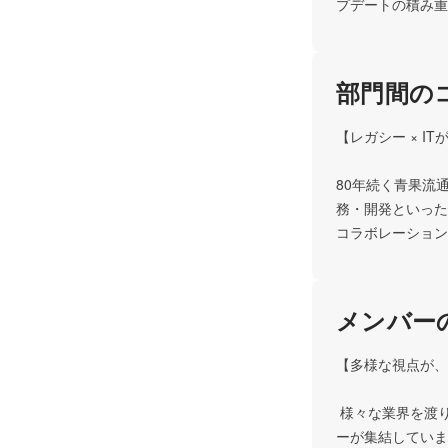
プデートの積み重
部門間の
【レガシー × I
80年続く青果流
務・開発といった
コラボレーション
メンバー
【多様な視点が、
 様々な業界を渡り歩いてきたIT人材から、現場を知り尽くしたプロまで、多様な個性や雇用形態のメンバ
ーが集結していま