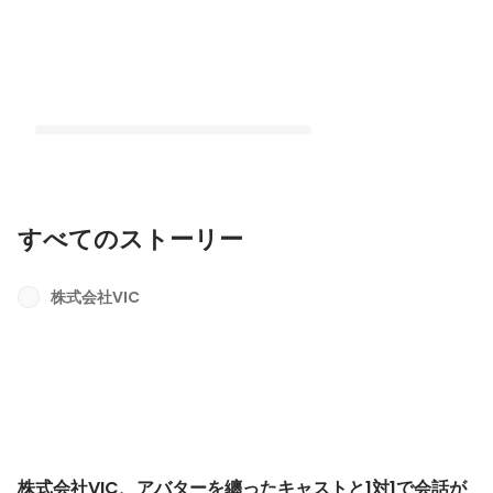
すべてのストーリー
株式会社VIC、アバターを纏ったキャス
トと1対1で会話が出来るアプリ「Back
株式会社VIC
Stage」の開発資金として約1億円を調
最新順で表示
達
株式会社VIC、アバターを纏ったキャストと1対1で会話が