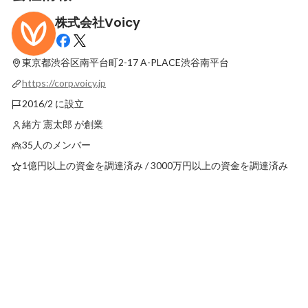
株式会社Voicy
現場の舞台裏と、私たちのカルチャーにつ
いて
東京都渋谷区南平台町2-17
A-PLACE渋谷南平台
最新順で表示
https://corp.voicy.jp
2016/2 に設立
緒方 憲太郎 が創業
35人のメンバー
1億円以上の資金を調達済み / 3000万円以上の資金を調達済み