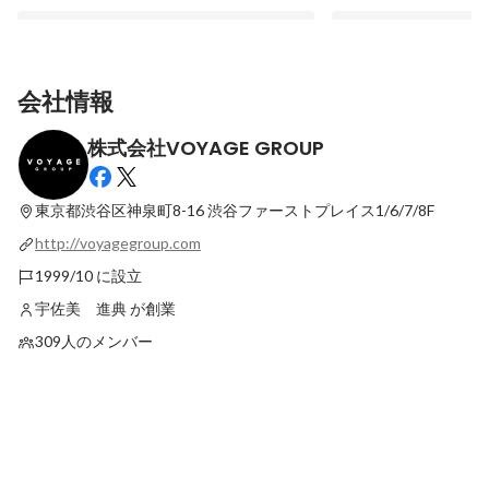
会社情報
株式会社VOYAGE GROUP
builderscon tokyo 2017 で #ajitofm の公
ギークな話が色々聞ける、
開収録をしました！
ます♪
東京都渋谷区神泉町8-16
渋谷ファーストプレイス1/6/7/8F
最新順で表示
最新順で表示
http://voyagegroup.com
1999/10 に設立
宇佐美 進典 が創業
309人のメンバー