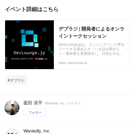
イベント詳細はこちら
デブラジ | 開発者によるオンラ
イントークセッション
DevLounge.jpは、エンジニアリング界を
リードする著名人が「いま話を聞きた
い」開発者を直接指名し、日頃なかなか
聞けない開発トピックについて語り尽く
すオンライントークセッションです。
https://devlounge.jp/
デブラジ
菰田 滉平
Wantedly, Inc. / セールス
フォロー
Wantedly, Inc.