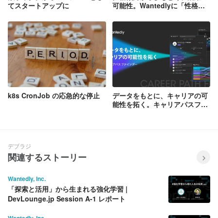
てスタートアップに
可能性。Wantedlyに「性格診
断」が登場
k8s CronJob の応急的な停止
データをもとに、キャリアの可
能性を拓く。キャリアパスファ
インダーが新登場。
デブラジ
関連するストーリー
Wantedly, Inc.
「探索と活用」から生まれる強化学習 |
DevLounge.jp Session A-1 レポート
Wantedly, Inc.