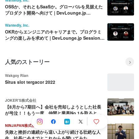
OSSか、それともSaaSか。グローバルを見据えた
プロダクト開発へ向けて | DevLounge.jp
Opening Session レポート
Wantedly, Inc.
OKRからエンジニアのキャリアまで。プログラミ
ングの楽しみを求めて | DevLounge.jp Session
A-2 レポート
人気のストーリー
Wakgoy Rian
Situs slot tergacor 2022
JOKER'S株式会社
【8月から7期目へ】会社を売却しようとした社長
が号泣！！もう一度、仲間と業界No.1を取ると決
めた話
NINJAPAN株式会社
失敗と挫折の連続から這い上がり続ける壮絶な人
生。社長に今までとこれからを聞いてみた。