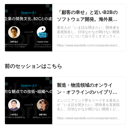
「顧客の幸せ」と近いB2Bの
ソフトウェア開発。海外展開
と日本のエンジニアに求める
著名人が「いま話を聞きたい」開発者を
直接指名し、日頃なかなか聞けない開発
要素とは | DevLounge.jp
トピックについて語り尽くすオンライン
Session B-1レポート |
トークセッション「DevLounge.jp」。
Session B-1は株式会社Preferred
https://www.wantedly.com/companies/wantedl
Wantedly, Inc.
y/post_articles/331237
Networks執行役員でロボットソリューシ
ョンズ担当VPである海野裕也氏と、
Treasure Data, Inc.共同創業者で、現在
は同社の取締役を務める太田一樹氏で
前のセッションはこちら
す。 ...
製造・物流領域のオンライ
ン・オフラインのハイブリッ
ドとエッジコンピューティン
エンジニアリング界をリードする著名人
が「いま話を聞きたい」開発者を直接指
グの可能性 | DevLounge.jp
名し、日頃なかなか聞けない開発トピッ
Session A-3レポート |
クについて語り尽くすオンライントーク
セッション「DevLounge.jp」。 Session
https://www.wantedly.com/companies/wantedl
Wantedly, Inc.
y/post_articles/331234
...