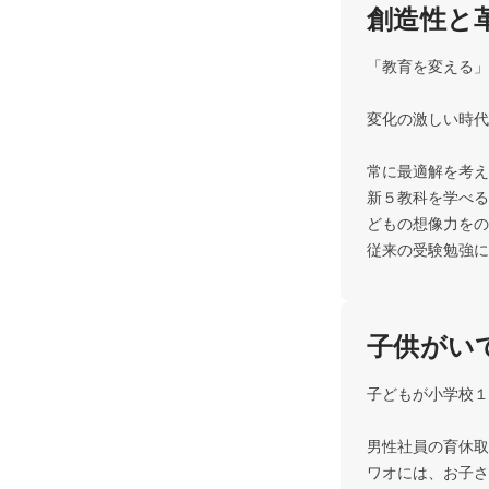
創造性と
「教育を変える」それ
変化の激しい時代、「
常に最適解を考えなが
新５教科を学べる
どもの想像力をのばす知
従来の受験勉強に
子供がい
子どもが小学校１年
男性社員の育休取得も
ワオには、お子さんが