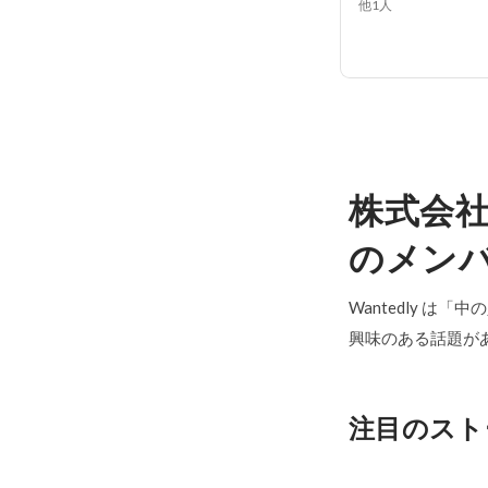
他1人
株式会
のメン
Wantedly は
興味のある話題が
注目のスト