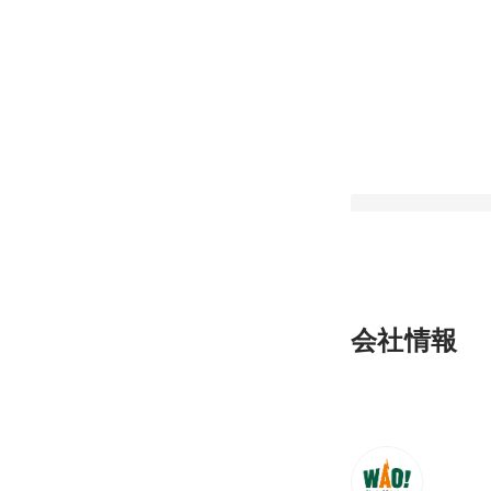
『WAO！な人にインタ
会社情報
企画から開発、イベ
で！幼児向けアプリ
最新順で表示
のエンジニア 新
一輝さん』