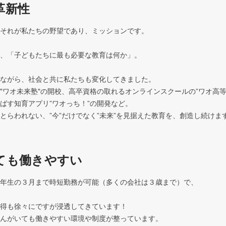
革新性
が私たちの野望であり、ミッションです。										
子どもたちに最も必要な教育は何か」。										
ら、社会と共に私たちも変化してきました。							

"ワオ未来塾"の開校、高卒資格の取れるオンラインスクールの”ワオ高等
育アプリ”ワオっち！”の開発など。								

とらわれない、”今”だけでなく”未来”を見据えた教育を、創造し続けま
ても働きやすい
生の３月まで時短勤務が可能（多くの会社は３歳まで）で、							
徐々にですが浸透してきています！							

いても働きやすい環境や制度が整っています。							
