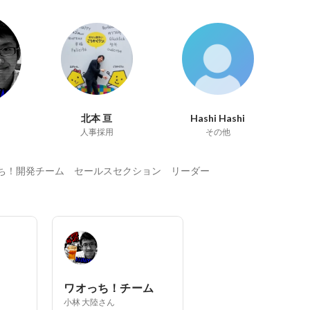
北本 亘
Hashi Hashi
人事採用
その他
ち！開発チーム セールスセクション リーダー
ワオっち！チーム
小林 大陸さん