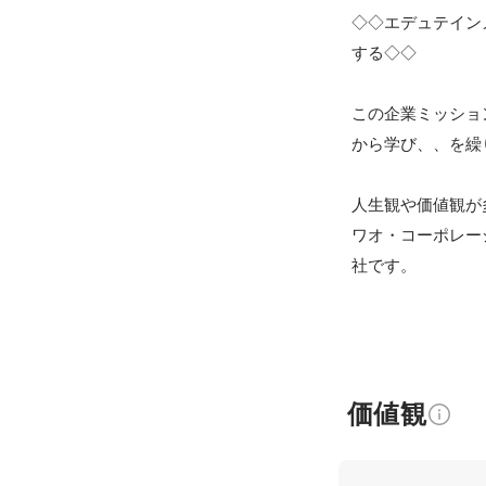
◇◇エデュテイン
する◇◇

この企業ミッショ
から学び、、を繰
人生観や価値観が
ワオ・コーポレー
社です。
価値観