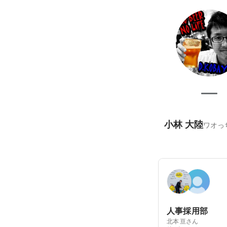
小林 大陸
ワオっ
人事採用部
北本 亘さん