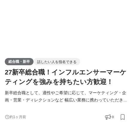
総合職・新卒
話したい人を指名できる
27新卒総合職！インフルエンサーマーケ
ティングを強みを持ちたい方歓迎！
新卒総合職として、適性やご希望に応じて、マーケティング・企
画・営業・ディレクションなど 幅広い業務に携わっていただきま
す。 入社後はまず先輩社員のサポートとしてインフルエンサーと
のディレクション業務からスタートし、実務を通じてSNSマーケ
0
約1ヶ月前
ティングの基礎を習得。 半年〜1年を目安に、担当クライアント
を持ちながら自分で動かすフェーズへ移行します。 ■ 入社後に携