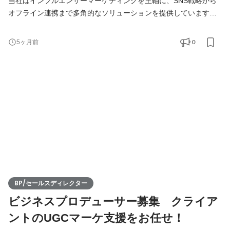
当社はインフルエンサーマーケティングを主軸に、SNS戦略から
オフライン連携まで多角的なソリューションを提供しています。
毎年120%成長を遂げており、ナショナルクライアントを含む大型
案件の急増に伴いメンバーを募集しています。 【業務内容】 課題
0
5ヶ月前
やニーズに沿ったインフルエンサーの選定、コンテンツ企画、制
作、施策実装、検証、レポーティング、までの全フェーズのイン
フルエンサーマーケティング業務を主導で進めていただき
BP/セールスディレクター
ビジネスプロデューサー募集 クライア
ントのUGCマーケ支援をお任せ！