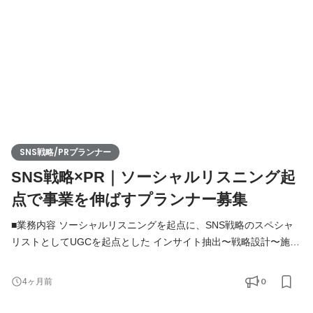
わる主な業務 ・インフルエンサーとのやり取り・スケジ
SNS戦略/PRプランナー
SNS戦略×PR｜ソーシャルリスニング起
点で事業を伸ばすプランナー募集
■業務内容 ソーシャルリスニングを起点に、SNS戦略のスペシャ
リストとしてUGCを起点とした インサイト抽出〜戦略設計〜施策
実行〜検証まで一貫して担います。 ■具体的には ・ソーシャルリ
スニングツール（主にmeltwater）を用いたUGC／競合／カテゴリ
0
4ヶ月前
ー分析 ・SNS上の生活者インサイトの抽出と言語化 （What to
say / How to show） ・インフルエンサーマーケティング施策の戦