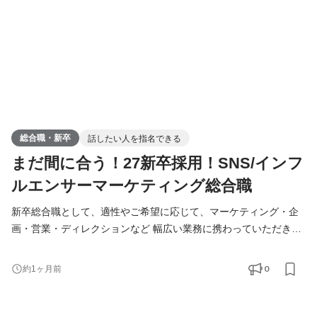
総合職・新卒
話したい人を指名できる
まだ間に合う！27新卒採用！SNS/インフ
ルエンサーマーケティング総合職
新卒総合職として、適性やご希望に応じて、マーケティング・企
画・営業・ディレクションなど 幅広い業務に携わっていただきま
す。 入社後はまず先輩社員のサポートとしてインフルエンサーと
のディレクション業務からスタートし、実務を通じてSNSマーケ
0
約1ヶ月前
ティングの基礎を習得。 半年〜1年を目安に、担当クライアント
を持ちながら自分で動かすフェーズへ移行します。 ■ 入社後に携
わる主な業務 ・インフルエンサーとのやり取り・スケジ