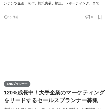
ンテンツ企画、制作、施策実装、検証、レポーティング、までの
全フェーズのインフルエンサーマーケティング業務を主導で進め
ていただき、クライアント利益に貢献。 また、インフルエンサー
0
5ヶ月前
だけでなく、SNSでの発信や各種広告配信、オフライン連携な
ど、様々な手法を用いて課題解決のためのアプローチを行ってい
ただきます。 ■具体的には： ・新規or既存クライアントへ
SNSプランナー
120%成長中！大手企業のマーケティング
をリードするセールスプランナー募集