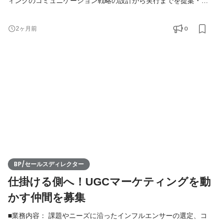
ィングのコミュニケーション戦略の設計から実行までを提案・進
行管理していただきます。 事業責任者や現場の意思決定と直接向
き合いながら、案件のフロントを担当し、プロジェクト全体の品
0
2ヶ月前
質と収益を管理するポジションです。 案件のご相談は、基本的に
クライアントや代理店など、既存ネットワーク経由で案件が生ま
れます。持ち込まれた課題に対して本質的な解決策を提
BP/セールスディレクター
仕掛ける側へ！UGCマーケティングを動
かす仲間を募集
■業務内容： 課題やニーズに沿ったインフルエンサーの選定、コ