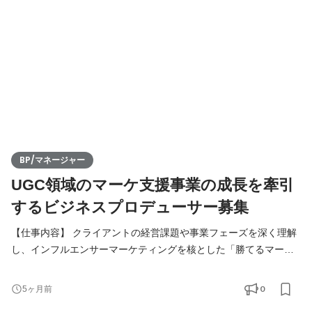
略設計 ・提案資料の作成およびプレゼン（CMO・経営層含む）
・新規
BP/マネージャー
UGC領域のマーケ支援事業の成長を牽引
するビジネスプロデューサー募集
【仕事内容】 クライアントの経営課題や事業フェーズを深く理解
し、インフルエンサーマーケティングを核とした「勝てるマーケ
ティング戦略」の立案から実行までを総指揮していただきます。
BP/セールスマネージャーとして、自ら大型案件を獲得・リードす
0
5ヶ月前
るだけでなく、プロジェクト全体の収益管理、チームメンバーの