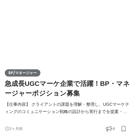
育成、ソリューションの型化など、事業成長に直結するミッショ
ンを担っていただきます。 ■ 具体的な業務内容 戦略的
BP/マネージャー
急成長UGCマーケ企業で活躍！BP・マネ
ージャーポジション募集
【仕事内容】 クライアントの課題を理解・整理し、UGCマーケテ
ィングのコミュニケーション戦略の設計から実行までを提案・進
行管理していただきます。 事業責任者や現場の意思決定と直接向
き合いながら、案件のフロントを担当し、プロジェクト全体の品
0
2ヶ月前
質と収益を管理するポジションです。 案件のご相談は、基本的に