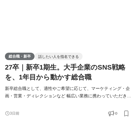
総合職・新卒
話したい人を指名できる
27卒｜新卒1期生。大手企業のSNS戦略
を、1年目から動かす総合職
新卒総合職として、適性やご希望に応じて、マーケティング・企
画・営業・ディレクションなど 幅広い業務に携わっていただきま
す。 入社後はまず先輩社員のサポートとしてインフルエンサーと
のディレクション業務からスタートし、実務を通じてSNSマーケ
0
3日前
ティングの基礎を習得。 半年〜1年を目安に、担当クライアント
を持ちながら自分で動かすフェーズへ移行します。 ■ 入社後に携
わる主な業務 ・インフルエンサーとのやり取り・スケジ