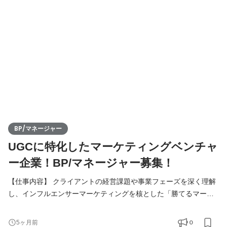
クライアントや代理店など、既存ネットワーク経由で案件が生ま
れます。持ち込まれた課題に対して本質的な解決策を提
BP/マネージャー
UGCに特化したマーケティングベンチャ
ー企業！BP/マネージャー募集！
【仕事内容】 クライアントの経営課題や事業フェーズを深く理解
し、インフルエンサーマーケティングを核とした「勝てるマーケ
ティング戦略」の立案から実行までを総指揮していただきます。
BP/セールスマネージャーとして、自ら大型案件を獲得・リードす
0
5ヶ月前