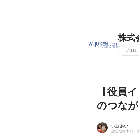
株式
フォロ
【役員イ
のつなが
小山 あい
経営戦略本部 