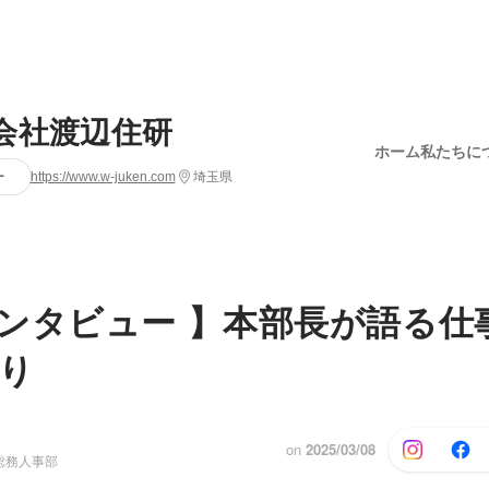
会社渡辺住研
ホーム
私たちに
ー
https://www.w-juken.com
埼玉県
ンタビュー 】本部長が語る仕
り
on
2025/03/08
総務人事部