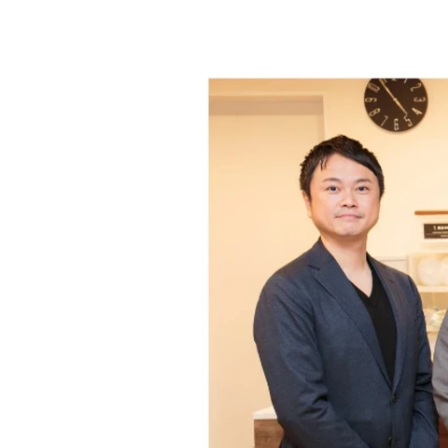
小山 あい
株式会社渡辺住研 / 経営戦略本部 総務人事部