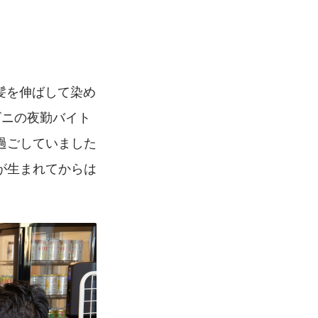
？
髪を伸ばして染め
ビニの夜勤バイト
過ごしていました
が生まれてからは
。