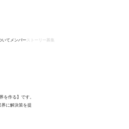
ついて
メンバー
ストーリー
募集
界を作る】です。

業界に解決策を提