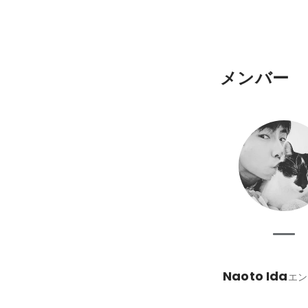
メンバー
Naoto Ida
エン