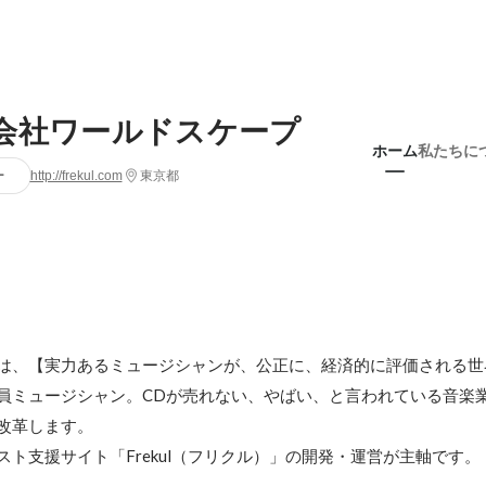
会社ワールドスケープ
ホーム
私たちに
ー
http://frekul.com
東京都
は、【実力あるミュージシャンが、公正に、経済的に評価される世
員ミュージシャン。CDが売れない、やばい、と言われている音楽
改革します。

スト支援サイト「Frekul（フリクル）」の開発・運営が主軸です。