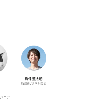
海保 堅太朗
取締役 / 共同創業者
ジニア