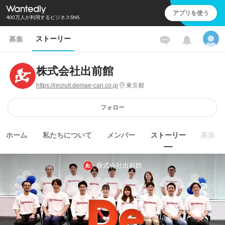
アプリを使う
400万人が利用するビジネスSNS
ストーリー
募集
株式会社出前館
https://recruit.demae-can.co.jp
東京都
フォロー
ホーム
私たちについて
メンバー
ストーリー
募集
株式会社出前館