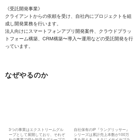
《受託開発事業》

クライアントからの依頼を受け、自社内にプロジェクトを組
成し開発業務を行います。

法⼈向けにスマートフォンアプリ開発案件、クラウドプラッ
トフォーム構築、CRM構築〜導⼊〜運⽤などの受託開発を行
っています。
なぜやるのか
3つの事業はエクストリームグル
自社保有のIP『ラングリッサー』
ープとして展開しており、それぞ
シリーズは累計売上本数が100万
れの事業で得た知見をグループで
本を超える、まさにメサイヤブラ