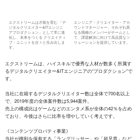
エクストリームは才能を育む 「デ
エンジニア・クリエイター・アカ
ジタルクリエイター&ITエンジニ
ウントマネージャー、それぞれ異
アプロダクション」として常に進
なる職種のメンバーがチームとし
化し、未来をつくる クリエイティ
て、課題解決に向けて高品質なソ
ブ・ユニットを次々と生み出しま
リューションを提供しています。
す。
エクストリームは、ハイスキルで優秀な人材が数多く所属す
るデジタルクリエイター&ITエンジニアの“プロダクション”で
す。

当社に在籍するデジタルクリエイター数は全体で700名以上
で、2019年度の全体案件数は5,944案件。

売上の構成比はゲームなどのエンタメ系が全体の42％を占め
ており、今後はさらに比率を増やしていく考えです。

《コンテンツプロパティ事業》

当社が権利を保有する「ラングリッサー」や「超兄貴」など