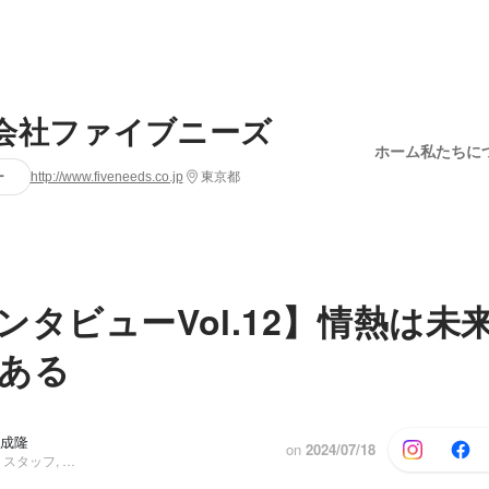
会社ファイブニーズ
ホーム
私たちに
ー
http://www.fiveneeds.co.jp
東京都
ンタビューVol.12】情熱は未
ある
 成隆
on
2024/07/18
コーポレート・スタッフ, 酒販売事業部