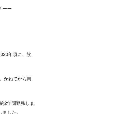
！ーー
020年頃に、飲
、かねてから興
約2年間勤務しま
しました。