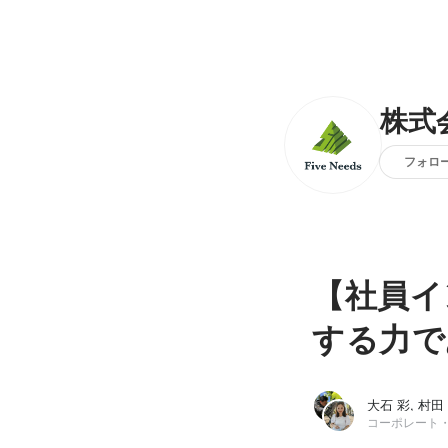
株式
フォロ
【社員イ
する力で
大石 彩, 村田