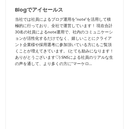
Blogでアイセールス
当社では社員によるブログ運用を”note”を活用して積
極的に行っており、全社で運営しています！ 現在合計
30名の社員によるnote運用で、社内のコミュニケーシ
ョンが活性化するだけでなく、嬉しいことにクライア
ント企業様や採用選考に参加頂いている方にもご覧頂
くことが増えてきています。 (とても励みになります！
ありがとうございます♡) SNSによる社員のリアルな生
の声を通して、より多くの方に”マーケロ
ボ”や”i:Sales”を届ける事ができれば幸いです。 【今ま
で書いてきたブログ】 ・発信！アイセールス アイセ
ールスメンバーの日替わりブログです。”毎日更新”を
合言葉に頑張っています！
https://note.com/markerobo/m/mfeb99891e7d9
・アイセールス メンバー自己紹介 入社したら、まず
は自己紹介ブログを書いてもらっています！ 様々な
経験を持った個性豊かなメンバーが沢山在籍していま
す☺︎
https://note.com/markerobo/m/maf1a851158e0