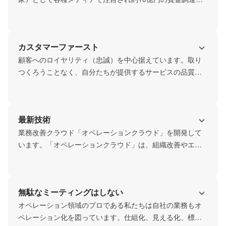
行っています。つい先日も上場企業にM&Aで事業売却を
し、これから新たに参入するのが「オペレーション領域」
です。COOの紙屋類は上場企業にて２度スピンアウトによ
カスタマーファースト
り事業会社を設立し経営していました。オペレーショナ
ル・エクセレンス / プロセスマネジメント / PMOを駆使し
顧客へのロイヤリティ（忠誠）を中心据えています。取り
た企業成長を実現するプロフェッショナルです。顧客も上
つくろうことなく、自分たちが提供するサービスの品質に
場企業が主で、当社なら確固たる経験と実績を積むことが
こだわります。口先だけではなく、自社が体現し、手を動
できます。
かし、顧客に価値を感じてもらいます。できないと決めつ
けず、想像し、創造します。脳に汗をかき、ゴールまでの
最新技術
ストーリーを描きます。勘違いせず、いち個人の身の丈を
知り、チームで組織で集合天才になることを目指します。
業務改善クラウド「オペレーションクラウド」を開発して
私たちを信頼してくださる顧客の方々にプロとして奉仕
います。「オペレーションクラウド」は、組織改善やエン
し、日々オペレーションに向き合い追求しています。
ゲージメント向上を目的にしたツールはありますが、業務
改善・プロセス改善・オペレーション改善に特化したツー
ルです。導入企業は簡単に業務オペレーションの習熟度や
無駄なミーティングはしない
浸透度を数値化できます。現状のオペレーションの成熟度
を会社全体、部署別、個人別まで視覚的に把握できます。
オペレーション領域のプロである私たちは自社の業務もオ
働く社員の方が、どの業務プロセスでつまづき、どこが仕
ペレーション化を図っています。仕組化、見える化、標準