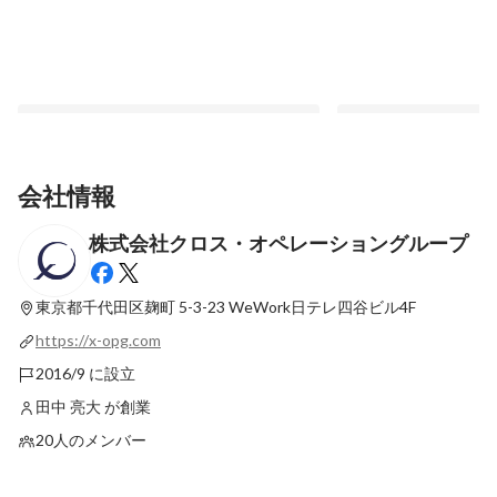
会社情報
株式会社クロス・オペレーショングループ
立川吉笑さん、NHK新人落語大賞の受賞
クロス・オペレーショ
ォネット、業務改善ク
最新順で表示
ョンクラウド」開発に
東京都千代田区麹町 5-3-23
WeWork日テレ四谷ビル4F
最新順で表示
フォネット（証券コード
https://x-opg.com
携
2016/9 に設立
田中 亮大 が創業
20人のメンバー