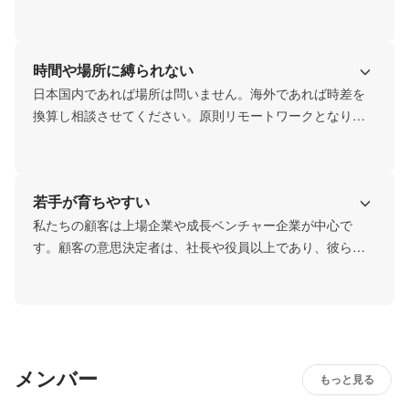
組化できていないのかを可視化し、オペレーション改善の
化を行い、誰でも高い成果を出せる環境づくりを追求して
打ち手が明らかになります。
います。属人的で仕事のブラックボックス化を避け、オペ
レーショナル・エクセレンスな組織を構築していきます。
時間や場所に縛られない
そのために、仕事の進め方は「ドキュメント」が中心で
す。形骸化した上司の面談や朝礼、報告会、社長の演説会
日本国内であれば場所は問いません。海外であれば時差を
といった通常業務外の時間を会社が確保することはありま
換算し相談させてください。原則リモートワークとなりま
せん。求められ必要なときには1on1を行いますが、最優先
すが、東京在住の場合は月数回程度の本社出勤がありま
は、業務（顧客）に向き合う時間です。
す。出社希望者は毎日でも本社に出勤も可能です。絶対に
リモート派or絶対に出社派という考えはなく、求めるのは
若手が育ちやすい
顧客へのアウトプットです。それが最大化させるのであれ
ば、時間や場所を縛ることはありません。取り繕うことな
私たちの顧客は上場企業や成長ベンチャー企業が中心で
く、顧客へのアウトプット・サービスの品質にこだわる人
す。顧客の意思決定者は、社長や役員以上であり、彼らと
を評価します。仕事に集中する時間を増やし高いパフォー
定期的にミーティングを行う必要があります。仕事の成長
は、座学ではなく現場でしか得られません。当社であれ
ば、他のコンサル会社やIT企業と比べ物にならない早さで
クライアントワークに従事していただきます。そのための
育成や業務遂行プロセス自体も自社内でオペレーション化
メンバー
させ、日々洗練させていっていますので、成長意欲がある
もっと見る
方であれば圧倒的な成長が体感できるだけでなく、数値と