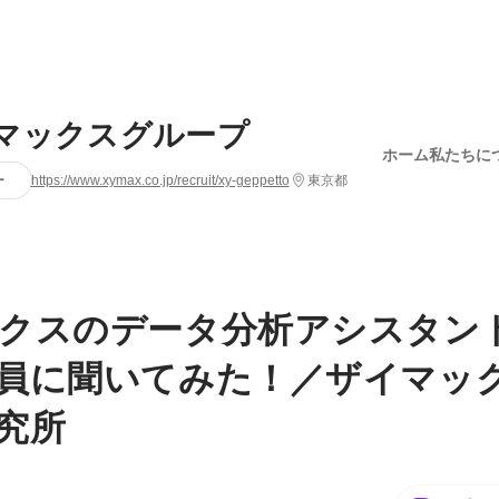
マックスグループ
ホーム
私たちに
ー
https://www.xymax.co.jp/recruit/xy-geppetto
東京都
クスのデータ分析アシスタン
員に聞いてみた！／ザイマッ
究所