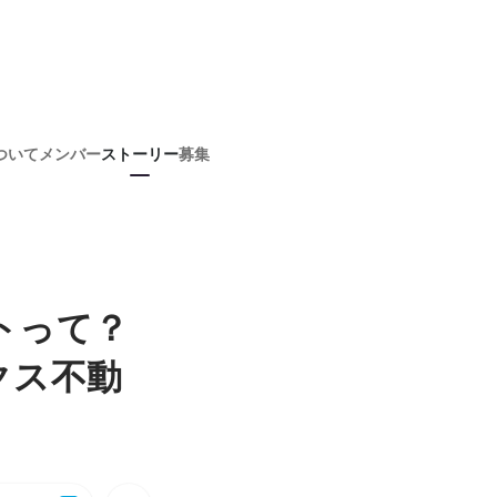
ついて
メンバー
ストーリー
募集
トって？
クス不動