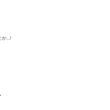
..!
。