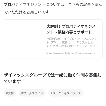
プロパティマネジメントについては、こちらの記事も読ん
でいただけると嬉しいです！
大解剖！プロパティマネジメ
ント～業務内容とサポート体
制編～ | business
今回の記事では「プロパティマネジメン
ト（PM）」業務についてご説明しま
す！ 当社では不動産マネジメントをコア
事業としていて、通年でPM中途採用を
しておりますが、なにしろ未経験の方か
https://www.wantedly.com/companies/xymax/
post_articles/416931
らすると、PM業務って本当にわかりづ
らい！そしてネット検索しても、結局何
しているかよくわからない！という状況
が続いていました・・ ...
ザイマックスグループでは一緒に働く仲間を募集し
ています
女性
ワークスタイル
ワークライフバランス