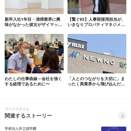
新卒入社1年目・清掃業界に興
【繋ぐ#2】人事部採用担当が、
味がなかった彼女がザイマック
いきなりプロパティマネジメン
スサラに入社してみて
トに！ぶっちゃけどう？／新卒
５年目
わたしの仕事曲線～会社を強く
「人とのつながりを大切に」ま
する経理であるために〜
ったく異業界から飛び込んだ私
が、不動産管理で見つけたやり
がい
ワークスタイル
関連するストーリー
学校法人井之頭学園