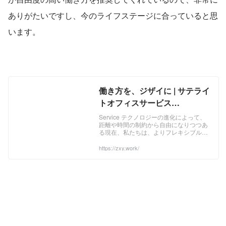
ありがたいですし、今のライフステージに合っていると思
います。
働き方を、ジザイに | サテライ
トオフィスサービス
「ZXY［ジザイ］」
Service テクノロジーの進化によって、
距離や時間の制約から自由になりつつあ
る現在、私たちは、よりフレキシブルで
多様な人生観・仕事観を抱くことができ
るようになってきています。 それぞれが
https://zxy.work/
心地よいと感じるワークライフバランス
は多種多様。だから、私たちは、あなた
らしい「働き方」の実現をサポートする
ひとつの選択肢として、新しいワークプ
レイス「ZXY（ジザイ）」をご用意しま
した。 ...