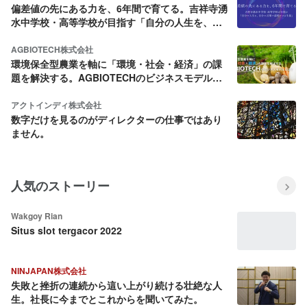
偏差値の先にある力を、6年間で育てる。吉祥寺湧
水中学校・高等学校が目指す「自分の人生を、自
分の言葉で説明できる生徒」
AGBIOTECH株式会社
環境保全型農業を軸に「環境・社会・経済」の課
題を解決する。AGBIOTECHのビジネスモデルと
は？
アクトインディ株式会社
数字だけを見るのがディレクターの仕事ではあり
ません。
人気のストーリー
Wakgoy Rian
Situs slot tergacor 2022
NINJAPAN株式会社
失敗と挫折の連続から這い上がり続ける壮絶な人
生。社長に今までとこれからを聞いてみた。