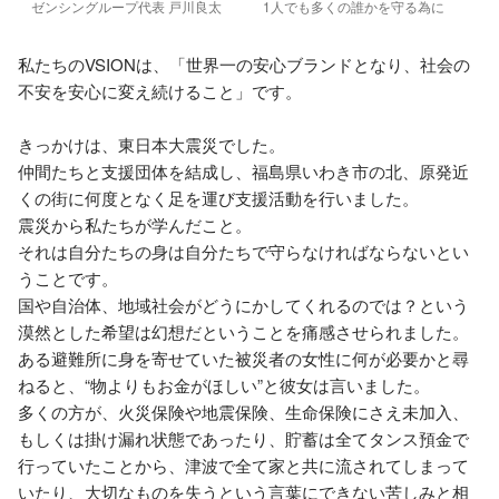
ゼンシングループ代表 戸川良太
1人でも多くの誰かを守る為に
私たちのVSIONは、「世界一の安心ブランドとなり、社会の
不安を安心に変え続けること」です。

きっかけは、東日本大震災でした。

仲間たちと支援団体を結成し、福島県いわき市の北、原発近
くの街に何度となく足を運び支援活動を行いました。

震災から私たちが学んだこと。

それは自分たちの身は自分たちで守らなければならないとい
うことです。

国や自治体、地域社会がどうにかしてくれるのでは？という
漠然とした希望は幻想だということを痛感させられました。

ある避難所に身を寄せていた被災者の女性に何が必要かと尋
ねると、“物よりもお金がほしい”と彼女は言いました。

多くの方が、火災保険や地震保険、生命保険にさえ未加入、
もしくは掛け漏れ状態であったり、貯蓄は全てタンス預金で
行っていたことから、津波で全て家と共に流されてしまって
いたり、大切なものを失うという言葉にできない苦しみと相