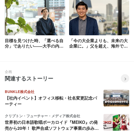
目標を見つけた時、「選べる自
「今の大企業よりも、未来の大
分」でありたい――大手の内定
企業に。」父を超え、海外で活
を辞退してベンチャーに進んだ
躍することを目指す彼が国内ベ
ワケ
ンチャーを選んだ理由
企画
関連するストーリー
BUNKLE株式会社
【社内イベント】オフィス移転・社名変更記念パ
ーティー
クリプトン・フューチャー・メディア株式会社
世界初の日本語歌唱ボーカロイド『MEIKO』の発
売から20年！ 歌声合成ソフトウェア事業の歩みを
振り返ってみた