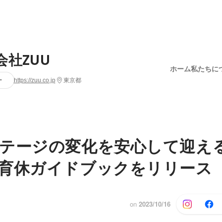
会社ZUU
ホーム
私たちに
ー
https://zuu.co.jp
東京都
テージの変化を安心して迎え
育休ガイドブックをリリース
on
2023/10/16