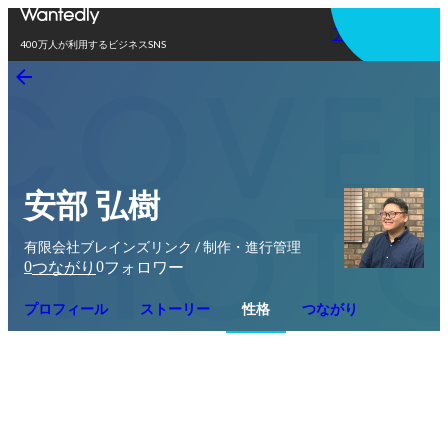
アプリを使う
400万人が利用するビジネスSNS
安部 弘樹
有限会社ブレインズリンク / 制作・進行管理
0
0
つながり
フォロワー
プロフィール
ストーリー
性格
つながり