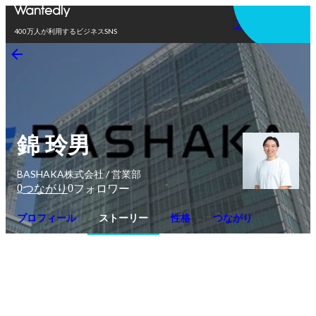
アプリを使う
400万人が利用するビジネスSNS
錦 玲男
BASHAKA株式会社 / 営業部
0
0
つながり
フォロワー
プロフィール
ストーリー
性格
つながり