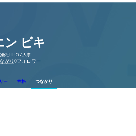
エン ビキ
会社HHO / 人事
0
ながり
フォロワー
リー
性格
つながり