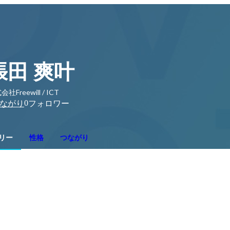
張田 爽叶
社Freewill / ICT
0
ながり
フォロワー
リー
性格
つながり