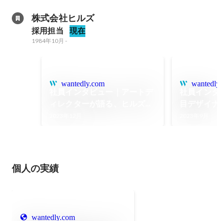
株式会社ヒルズ
採用担当
現在
1984年10月
-
wantedly.com
wantedly
社員インタビュー｜アートデ
社員インタ
ィレクターが語る、ヒルズだ
目デザイナ
からこそできる仕事のやり方
で働く魅力
2023年12月
2023年9月
とは？
個人の実績
wantedly.com