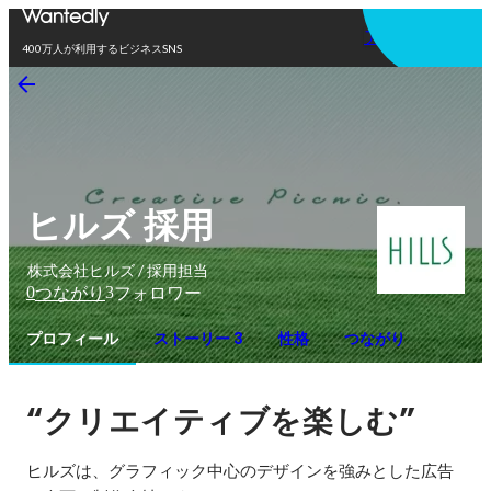
アプリを使う
400万人が利用するビジネスSNS
ヒルズ 採用
株式会社ヒルズ / 採用担当
0
3
つながり
フォロワー
プロフィール
ストーリー 3
性格
つながり
“
”
クリエイティブを楽しむ
ヒルズは、グラフィック中心のデザインを強みとした広告