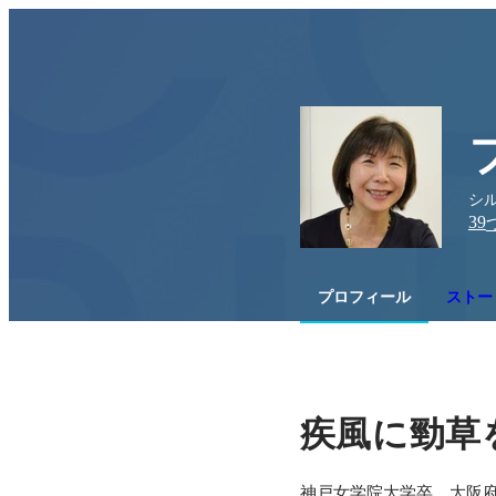
シル
39
プロフィール
ストー
疾風に勁草
神戸女学院大学卒。大阪府