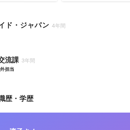
イド・ジャパン
4年間
交流課
3年間
渉外担当
職歴・学歴