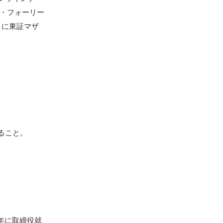
ス・フォーリー
月に東証マザ
こと。

1年に取締役就