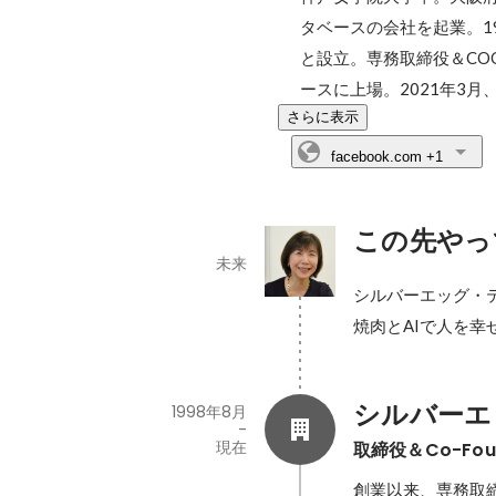
タベースの会社を起業。1
と設立。専務取締役＆COO
ースに上場。2021年3月
さらに表示
facebook.com
+1
この先やっ
未来
シルバーエッグ・テ
焼肉とAIで人を幸
シルバーエ
1998年8月
-
現在
取締役＆Co-Fo
創業以来、専務取締