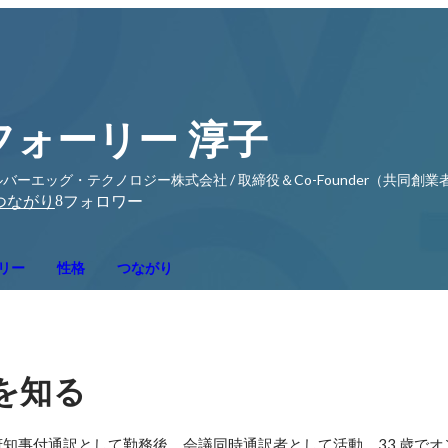
フォーリー 淳子
バーエッグ・テクノロジー株式会社 / 取締役＆Co-Founder（共同創業
8
つながり
フォロワー
リー
性格
つながり
を知る
知事付通訳として勤務後、会議同時通訳者として活動。33 歳でオ