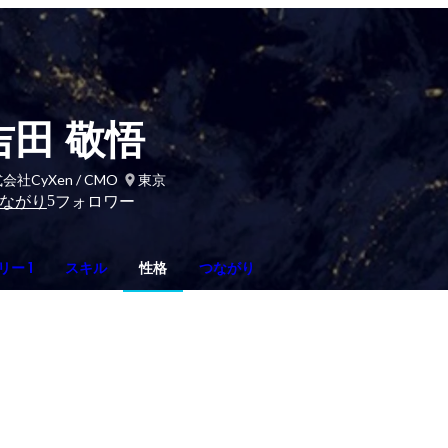
吉田 敬悟
会社CyXen / CMO
東京
5
ながり
フォロワー
ー 1
スキル
性格
つながり