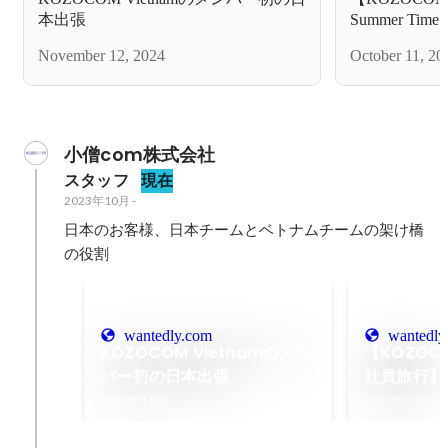
本出張
Summer T
が結集するス
November 12, 2024
October 11, 20
小僧com株式会社
スタッフ
現在
2023年10月
-
日本のお客様、日本チームとベトナムチームの架け橋
の役割
wantedly.com
wantedly
KOZOCOM Vietnamのメン
【KOZOCO
バー初の日本出張
社員旅行】S
若さ・創造
2024年11月
2024年10月
するスポー