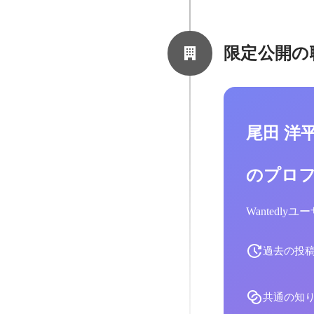
限定公開の
尾田 洋
のプロ
Wantedl
過去の投
共通の知