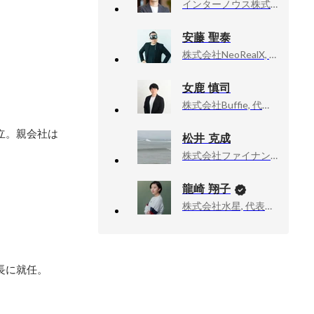
インターノウス株式会社（InterNous,inc.）, CEO & Founder
安藤 聖泰
株式会社NeoRealX, 代表取締役社長
女鹿 慎司
株式会社Buffie, 代表取締役
立。親会社は
松井 克成
株式会社ファイナンス・プロデュース, 共同創業者
龍崎 翔子
株式会社水星, 代表取締役
に就任。
