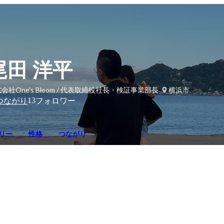
尾田 洋平
会社One's Bloom / 代表取締役社長・検証事業部長
横浜市
13
つながり
フォロワー
リー
性格
つながり