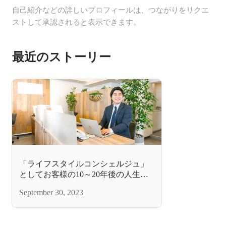
自己紹介などの詳しいプロフィールは、つながりをリクエ
ストして承認されると表示できます。
最近のストーリー
「ライフスタイルコンシェルジュ」
としてお客様の10～20年後の人生に
も寄り添いたい【ハイブリッド仲介
September 30, 2023
部リーダーの想い】