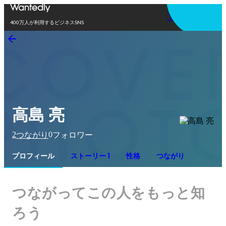
アプリを使う
400万人が利用するビジネスSNS
高島 亮
2
0
つながり
フォロワー
プロフィール
ストーリー 1
性格
つながり
つながってこの人をもっと知
ろう