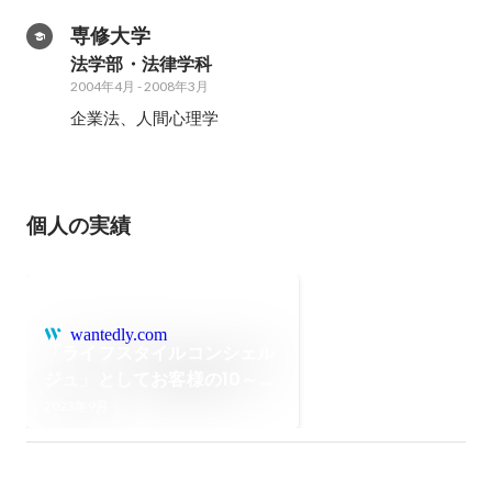
専修大学
法学部・法律学科
2004年4月
-
2008年3月
企業法、人間心理学
個人の実績
wantedly.com
「ライフスタイルコンシェル
ジュ」としてお客様の10～
20年後の人生にも寄り添いた
2023年9月
い【ハイブリッド仲介部リー
ダーの想い】