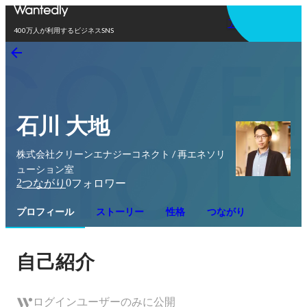
アプリを使う
400万人が利用するビジネスSNS
石川 大地
株式会社クリーンエナジーコネクト / 再エネソリ
ューション室
2
0
つながり
フォロワー
プロフィール
ストーリー
性格
つながり
自己紹介
ログインユーザーのみに公開