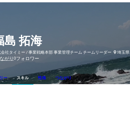
福島 拓海
会社タイミー / 事業戦略本部 事業管理チーム チームリーダー
埼玉県
0
ながり
フォロワー
リー
スキル
性格
つながり