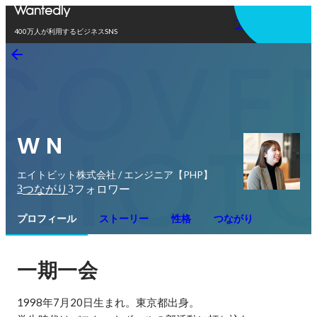
アプリを使う
400万人が利用するビジネスSNS
W N
エイトビット株式会社 / エンジニア【PHP】
3
3
つながり
フォロワー
プロフィール
ストーリー
性格
つながり
一期一会
1998年7月20日生まれ。東京都出身。
