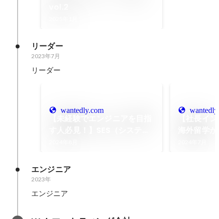
vol.2
2025年1月
リーダー
2023年7月
リーダー
wantedly.com
wantedly
【未経験でエンジニアを目指
【社長インタ
す人必見！】SES（システム
海外留学か
エンジニアリングサービス）
2024年8月
2024年7月
って何だろう？
エンジニア
2023年
エンジニア