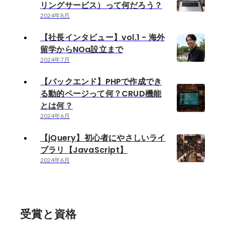
リングサービス）って何だろう？
2024年8月
【社長インタビュー】vol.1 - 海外
留学からNOa設立まで
2024年7月
【バックエンド】PHPで作成でき
る動的ページって何？CRUD機能
とは何？
2024年6月
【jQuery】初心者にやさしいライ
ブラリ【JavaScript】
2024年6月
受賞と資格