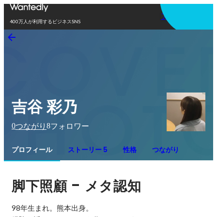
アプリを使う
400万人が利用するビジネスSNS
吉谷 彩乃
0
8
つながり
フォロワー
プロフィール
ストーリー 5
性格
つながり
 - 
脚下照顧
メタ認知
98年生まれ。熊本出身。
