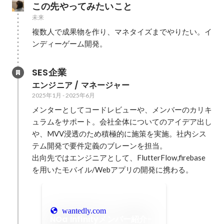
この先やってみたいこと
未来
複数人で成果物を作り、マネタイズまでやりたい。イ
ンディーゲーム開発。
SES企業
エンジニア / マネージャー
2025年1月
-
2025年6月
メンターとしてコードレビューや、メンバーのカリキ
ュラムをサポート。会社全体についてのアイデア出し
や、MVV浸透のため積極的に施策を実施。社内シス
テム開発で要件定義のブレーンを担当。

出向先ではエンジニアとして、FlutterFlow,firebase
を用いたモバイル/Webアプリの開発に携わる。
wantedly.com
NOa Infinityメンバー紹介-